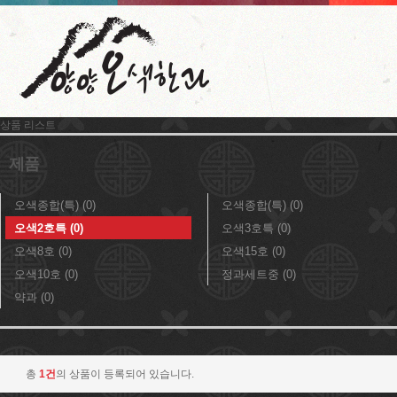
상품 리스트
제품
오색종합(특) (0)
오색종합(특) (0)
오색2호특 (0)
오색3호특 (0)
오색8호 (0)
오색15호 (0)
오색10호 (0)
정과세트중 (0)
약과 (0)
총
1건
의 상품이 등록되어 있습니다.