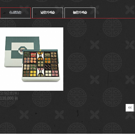
오색2호(특)
110,000 원