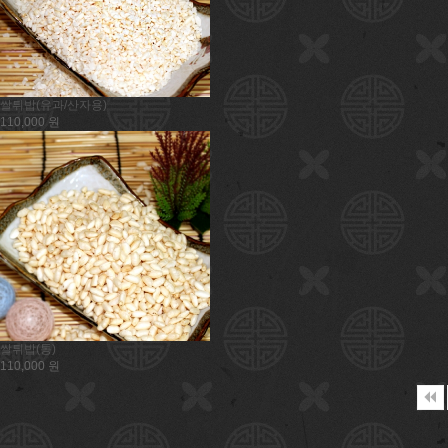
쌀튀밥(유과/산자용)
110,000 원
쌀튀밥(통)
110,000 원