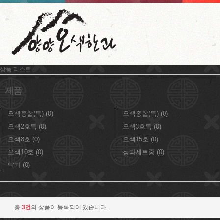
상품 리스트
제품
오색종합(특) (0)
오색종합(특) (0)
오색2호특 (0)
오색3호특 (0)
오색8호 (0)
오색15호 (0)
오색10호 (0)
정과세트중 (0)
약과 (0)
총
3건
의 상품이 등록되어 있습니다.