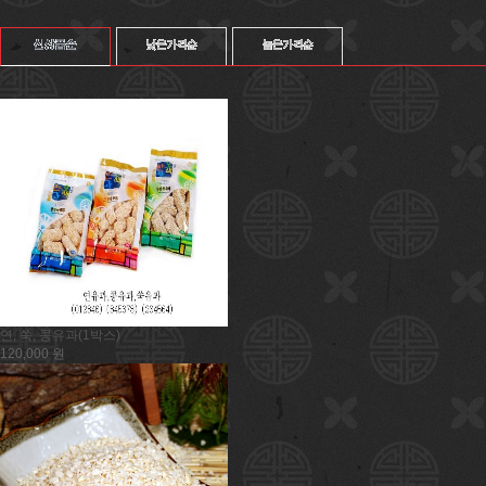
연, 쑥, 콩유과(1박스)
120,000 원