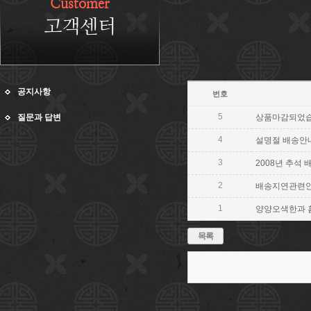
Customer
고객센터
공지사항
번호
5
질문과 답변
상품마감되었습
4
설명절 배송안내
3
2008년 추석 
2
배송지연관련
1
양양오색한과 홈
목록