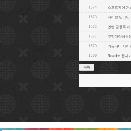
1574
소프트웨어 개발자 
1573
파이썬 딥러닝 챗봇
1572
인벤 글등록 매크로
1571
쿠팡대량상품등록 
1570
커뮤니티 사이트 수
1569
React로 웹사이
목록