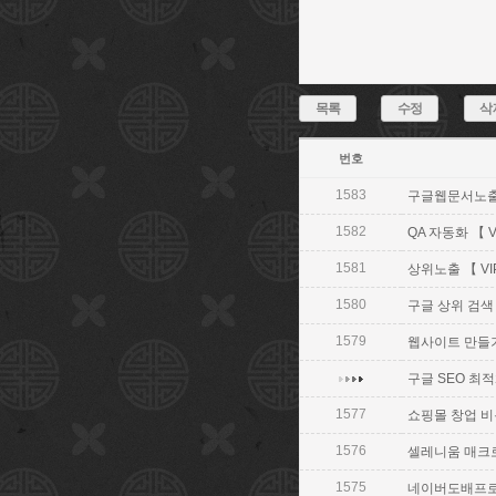
목록
수정
삭
번호
1583
구글웹문서노출 【 
1582
QA 자동화 【 V
1581
상위노출 【 VIP
1580
구글 상위 검색 【
1579
웹사이트 만들기 코
구글 SEO 최적화
1577
쇼핑몰 창업 비용 
1576
셀레니움 매크로 
1575
네이버도배프로그램