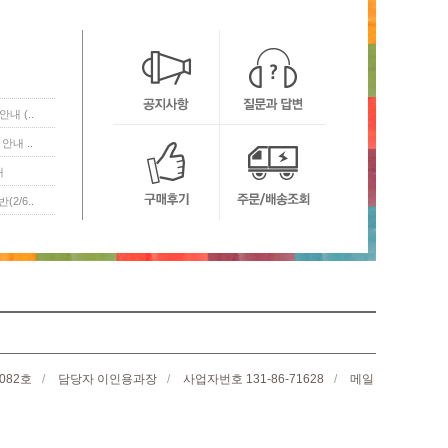
내 (..
안내 ..
내
2/6..
082호
/
담당자 이인용과장
/
사업자번호 131-86-71628
/
메일