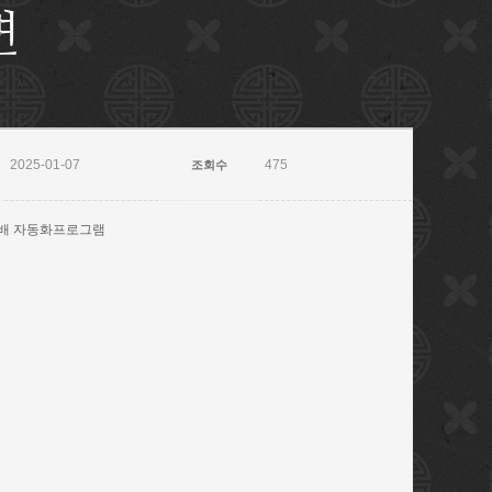
변
2025-01-07
475
조회수
단도배 자동화프로그램