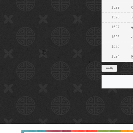
1529
모
1528
네
1527
1526
개
1525
1524
목록