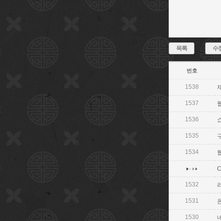
목록
수
번호
1538
재
1537
웹
1536
쇼
1535
구
1534
웹
1532
1531
온
1530
네