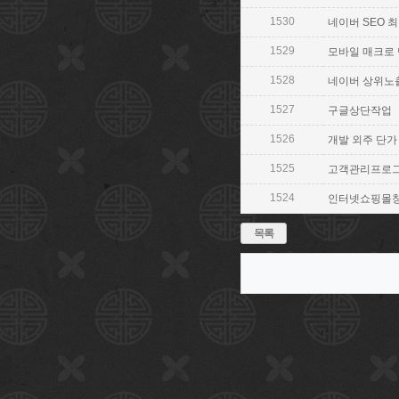
1530
네이버 SEO 최적
1529
모바일 매크로 만들
1528
네이버 상위노출 S
1527
구글상단작업 【 
1526
개발 외주 단가 【
1525
고객관리프로그램 
1524
인터넷쇼핑몰창업 
목록