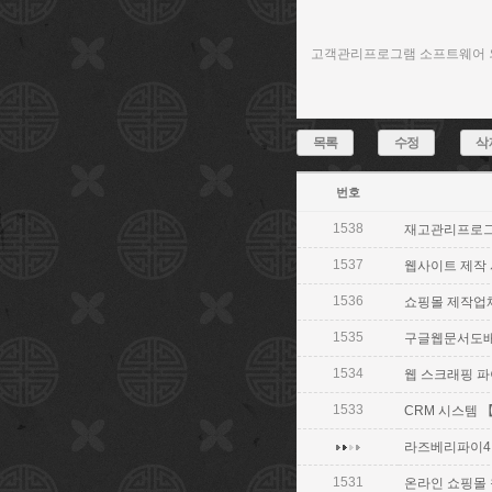
고객관리프로그램 소프트웨어 외
목록
수정
삭
번호
1538
재고관리프로그램 【
1537
웹사이트 제작 사이
1536
쇼핑몰 제작업체 【
1535
구글웹문서도배 【 
1534
웹 스크래핑 파이썬
1533
CRM 시스템 【
라즈베리파이4 【
1531
온라인 쇼핑몰 창업