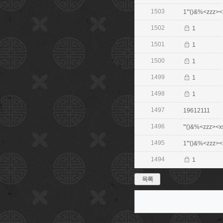
1503
1'"()&%<zzz><xs
1502
1
1501
1
1500
1
1499
1
1498
1
1497
19612111
1496
'"()&%<zzz><xsc
1495
1'"()&%<zzz><xs
1494
1
목록