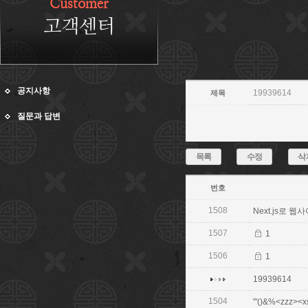
Customer
고객센터
공지사항
19939614
제목
질문과 답변
목록
수정
삭
번호
1508
Next.js로 웹사
1507
1
1506
1
19939614
1504
'"()&%<zzz><xsc