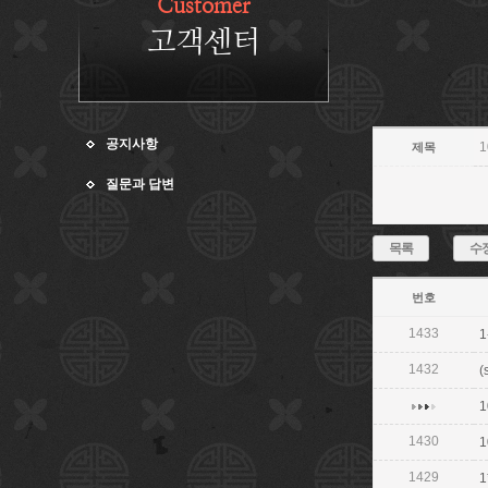
Customer
고객센터
공지사항
1
제목
질문과 답변
목록
수
번호
1433
1
1432
(
1
1430
1
1429
1