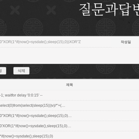
질문과답
0"XOR(1*if(now()=sysdate(),sleep(15),0))XOR"Z
작성일
정
삭제
제목
-1; waitfor delay '0:0:15' --
select(0)from(select(sleep(15)))v)/*'+(....
0"XOR(1*if(now()=sysdate(),sleep(15),0)....
0'XOR(1*if(now()=sysdate(),sleep(15),0)....
*if(now()=sysdate(),sleep(15),0)