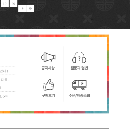
19
20
내 (..
안내 ..
내
2/6..