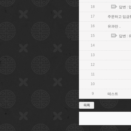
18
답변 :
17
주문하고 입금
16
유과만 ..
15
답변 : 
14
13
12
11
10
9
테스트
목록