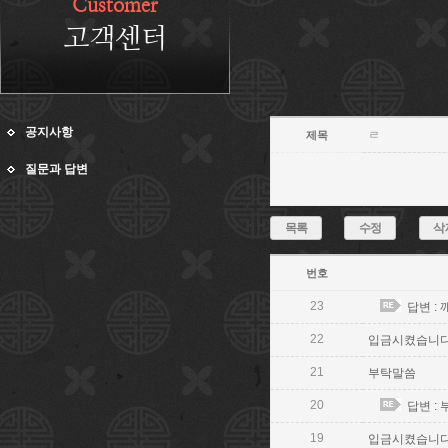
Customer
고객센터
공지사항
ㄹ
제목
질문과 답변
목록
수정
삭
번호
23
답변 :
22
입금시켰습니
21
부탁말씀
20
답변 :
19
입금시켰습니다