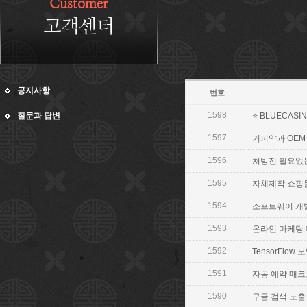
Customer
고객센터
공지사항
번호
1598
질문과 답변
⭐ BLUECASIN
1597
커피약과 OEM
1596
처방전 필요없는
1595
자체제작 쇼핑몰 창
1594
소프트웨어 개발 웹
1593
온라인 마케팅 대행
1592
TensorFlow 
1591
자동 예약 매크로 
1590
구글 검색 노출 【