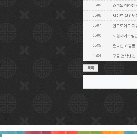
1589
쇼핑몰 대량등록 【
1588
사이트 상위노출 【
1587
안드로이드 자동화 
1586
포털사이트상단노출
1585
온라인 쇼핑몰 홍보
1584
구글 검색엔진 최적
목록