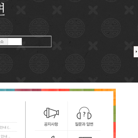
변
소
내 (..
안내 ..