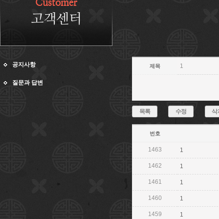
Customer
고객센터
공지사항
1
제목
질문과 답변
목록
수정
삭
번호
1463
1
1462
1
1461
1
1460
1
1459
1