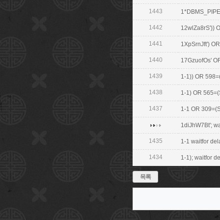
1443
1*DBMS_PIPE
1442
12wlZa8rS'))
1441
1XpSrnJft') 
1440
17GzuofOs' O
1439
1-1)) OR 598
1438
1-1) OR 565=
1437
1-1 OR 309=(
1diJhW7Bt'; wai
1435
1-1 waitfor dela
1434
1-1); waitfor de
목록