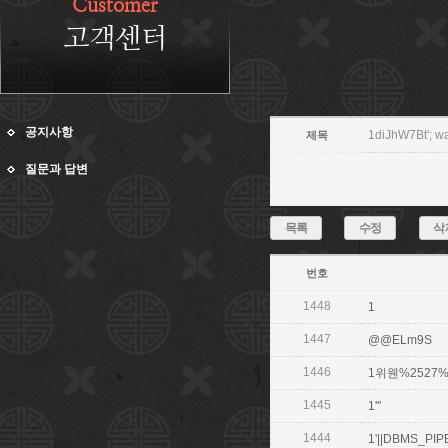
Customer
고객센터
공지사항
1diJhW7Bt'; wai
제목
질문과 답변
목록
수정
삭
번호
1448
1
1447
@@ELm9S
1446
1위웬%2527%25
1445
1'"
1444
1'||DBMS_PIP