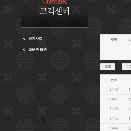
Customer
고객센터
공지사항
1
제목
질문과 답변
목록
수
번호
1448
1
1447
1446
1
1445
1
1444
1