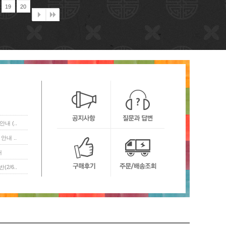
19
20
내 (..
안내 ..
내
2/6..