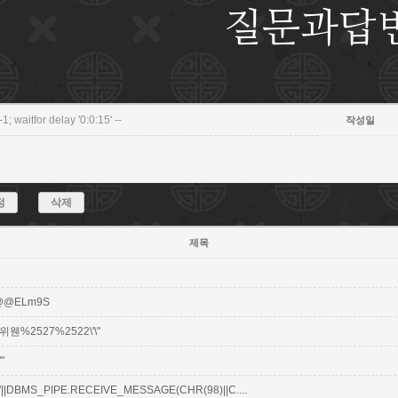
질문과답
-1; waitfor delay '0:0:15' --
작성일
정
삭제
제목
@@ELm9S
위웬%2527%2522\'\"
'"
'||DBMS_PIPE.RECEIVE_MESSAGE(CHR(98)||C....