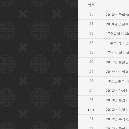
번호
35
2018년 추석 
34
2018설 명절 
33
17추석명절 택
32
17추석 약과 덤 
31
17년 설 명절 배
30
2017년 설날맞이 
29
2014년도 설
28
13년도 추석 배
27
2013년 한가
26
2013년 설감
2013년 설명
24
2012년 추석 
23
2012년 추석