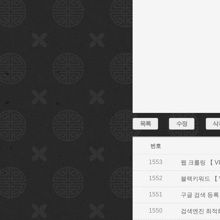
목록
수정
삭
번호
1553
웹 크롤링 【 VI
1552
블랙키워드 【 V
1551
구글 검색 등록 【 
1550
검색엔진 최적화 란