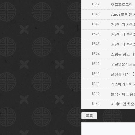
1549
추출프로그램 【 
1548
vue.js로 만든 
1547
커뮤니티 사이트 디
1546
커뮤니티 수익화 【
1545
커뮤니티 수익화 【
1544
쇼핑몰 광고 대행사
1543
구글웹문서프로그램
1542
플랫폼 제작 【 V
1541
라즈베리파이 개발 
1540
블랙키워드 홍보 【
1539
네이버 검색 순위 
목록